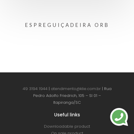
ESPREGUIÇADEIRA ORB
49 3194 1944
|
atendimento@klie.com.br
| Rua
Pedro Adolfo Friedrich, 105 – Sl 01 –
Itapiranga/SC
Useful links
Downloadable product
On sale product