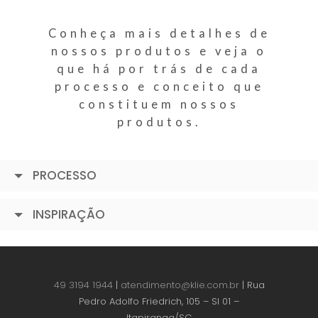
Conheça mais detalhes de
nossos produtos e veja o
que há por trás de cada
processo e conceito que
constituem nossos
produtos.
PROCESSO
INSPIRAÇÃO
49 3194 1944
|
atendimento@klie.com.br
| Rua
Pedro Adolfo Friedrich, 105 – Sl 01 –
Itapiranga/SC