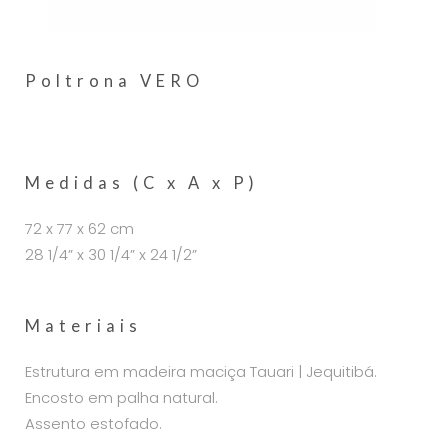
Poltrona VERO
Medidas (C x A x P)
72 x 77 x 62 cm
28 1/4” x 30 1/4” x 24 1/2”
Materiais
Estrutura em madeira maciça Tauari | Jequitibá.
Encosto em palha natural.
Assento estofado.