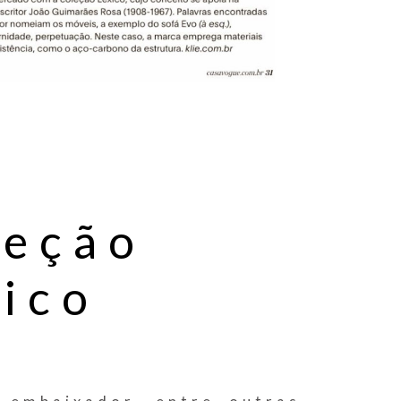
leção
ico