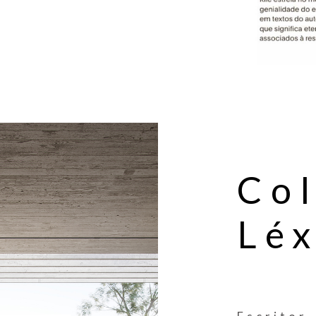
Co
Léx