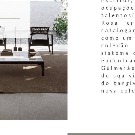
Escritor
ocupaçõe
talentos
Rosa er
catalog
como um 
coleção
sistema 
encontr
Guimarãe
de sua v
do tangí
nova cole