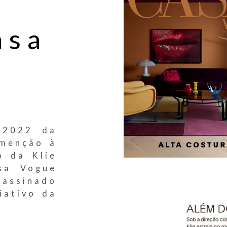
asa
 2022 da
 menção à
o da Klie
sa Vogue
 assinado
iativo da