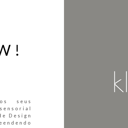
DW!
os seus
sensorial
de Design
reendendo