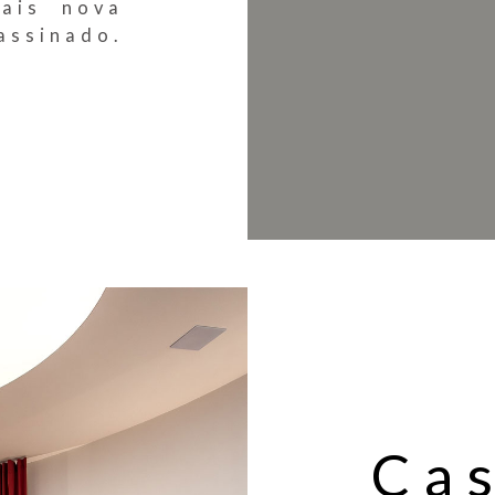
ais nova
assinado.
Ca